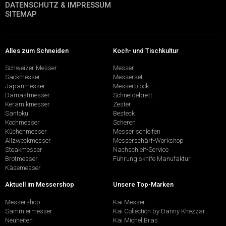
DATENSCHUTZ & IMPRESSUM
SITEMAP
Alles zum Schneiden
Koch- und Tischkultur
Schweizer Messer
Messer
Sackmesser
Messerset
Japanmesser
Messerblock
Damastmesser
Schneidebrett
Keramikmesser
Zester
Santoku
Besteck
Kochmesser
Scheren
Küchenmesser
Messer schleifen
Allzweckmesser
Messerschärf-Workshop
Steakmesser
Nachschleif-Service
Brotmesser
Führung sknife Manufaktur
Käsemesser
Aktuell im Messershop
Unsere Top-Marken
Messershop
Kai Messer
Sammlermesser
Kai Collection by Danny Khezzar
Neuheiten
Kai Michel Bras