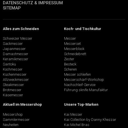
DATENSCHUTZ & IMPRESSUM
SITEMAP
Alles zum Schneiden
Koch- und Tischkultur
Schweizer Messer
Messer
Sackmesser
Messerset
Japanmesser
Messerblock
Damastmesser
Schneidebrett
Keramikmesser
Zester
Santoku
Besteck
Kochmesser
Scheren
Küchenmesser
Messer schleifen
Allzweckmesser
Messerschärf-Workshop
Steakmesser
Nachschleif-Service
Brotmesser
Führung sknife Manufaktur
Käsemesser
Aktuell im Messershop
Unsere Top-Marken
Messershop
Kai Messer
Sammlermesser
Kai Collection by Danny Khezzar
Neuheiten
Kai Michel Bras