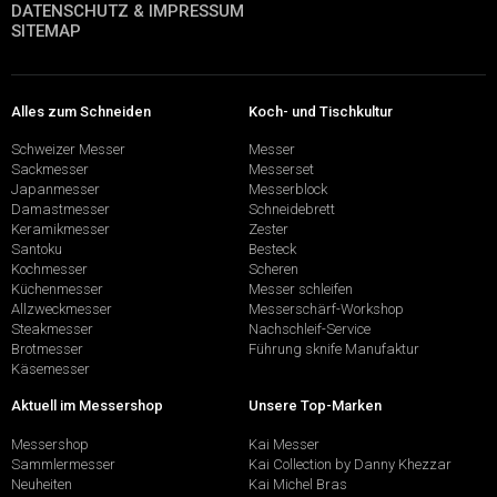
DATENSCHUTZ & IMPRESSUM
SITEMAP
Alles zum Schneiden
Koch- und Tischkultur
Schweizer Messer
Messer
Sackmesser
Messerset
Japanmesser
Messerblock
Damastmesser
Schneidebrett
Keramikmesser
Zester
Santoku
Besteck
Kochmesser
Scheren
Küchenmesser
Messer schleifen
Allzweckmesser
Messerschärf-Workshop
Steakmesser
Nachschleif-Service
Brotmesser
Führung sknife Manufaktur
Käsemesser
Aktuell im Messershop
Unsere Top-Marken
Messershop
Kai Messer
Sammlermesser
Kai Collection by Danny Khezzar
Neuheiten
Kai Michel Bras