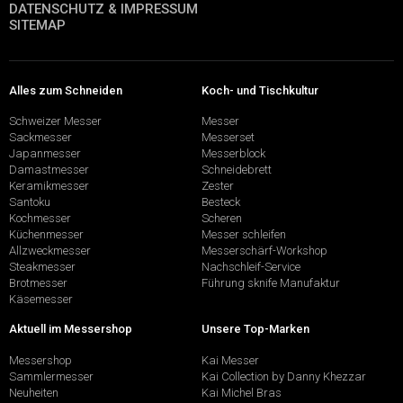
DATENSCHUTZ & IMPRESSUM
SITEMAP
Alles zum Schneiden
Koch- und Tischkultur
Schweizer Messer
Messer
Sackmesser
Messerset
Japanmesser
Messerblock
Damastmesser
Schneidebrett
Keramikmesser
Zester
Santoku
Besteck
Kochmesser
Scheren
Küchenmesser
Messer schleifen
Allzweckmesser
Messerschärf-Workshop
Steakmesser
Nachschleif-Service
Brotmesser
Führung sknife Manufaktur
Käsemesser
Aktuell im Messershop
Unsere Top-Marken
Messershop
Kai Messer
Sammlermesser
Kai Collection by Danny Khezzar
Neuheiten
Kai Michel Bras