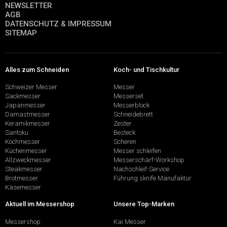
NEWSLETTER
AGB
DATENSCHUTZ & IMPRESSUM
SITEMAP
Alles zum Schneiden
Koch- und Tischkultur
Schweizer Messer
Messer
Sackmesser
Messerset
Japanmesser
Messerblock
Damastmesser
Schneidebrett
Keramikmesser
Zester
Santoku
Besteck
Kochmesser
Scheren
Küchenmesser
Messer schleifen
Allzweckmesser
Messerschärf-Workshop
Steakmesser
Nachschleif-Service
Brotmesser
Führung sknife Manufaktur
Käsemesser
Aktuell im Messershop
Unsere Top-Marken
Messershop
Kai Messer