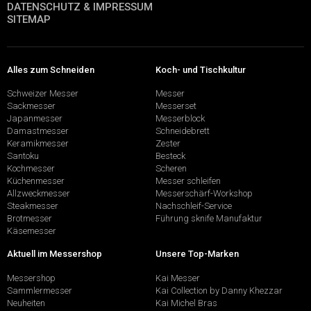
DATENSCHUTZ & IMPRESSUM
SITEMAP
Alles zum Schneiden
Koch- und Tischkultur
Schweizer Messer
Messer
Sackmesser
Messerset
Japanmesser
Messerblock
Damastmesser
Schneidebrett
Keramikmesser
Zester
Santoku
Besteck
Kochmesser
Scheren
Küchenmesser
Messer schleifen
Allzweckmesser
Messerschärf-Workshop
Steakmesser
Nachschleif-Service
Brotmesser
Führung sknife Manufaktur
Käsemesser
Aktuell im Messershop
Unsere Top-Marken
Messershop
Kai Messer
Sammlermesser
Kai Collection by Danny Khezzar
Neuheiten
Kai Michel Bras