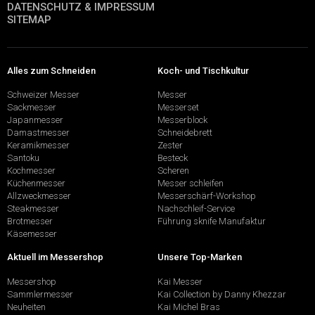
DATENSCHUTZ & IMPRESSUM
SITEMAP
Alles zum Schneiden
Koch- und Tischkultur
Schweizer Messer
Messer
Sackmesser
Messerset
Japanmesser
Messerblock
Damastmesser
Schneidebrett
Keramikmesser
Zester
Santoku
Besteck
Kochmesser
Scheren
Küchenmesser
Messer schleifen
Allzweckmesser
Messerschärf-Workshop
Steakmesser
Nachschleif-Service
Brotmesser
Führung sknife Manufaktur
Käsemesser
Aktuell im Messershop
Unsere Top-Marken
Messershop
Kai Messer
Sammlermesser
Kai Collection by Danny Khezzar
Neuheiten
Kai Michel Bras