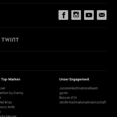
 Top-Marken
Unser Engagement
sser
Juniorenkochnationalteam
lection by Danny
gusto
r
Bocuse d'Or
hel Bras
sknife-Kochnationalmannschaft
swiss knife
k
da Messer