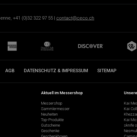
ienne, +41 (0)32 322 97 55 |
contact@ceco.ch
AGB
DATENSCHUTZ & IMPRESSUM
SITEMAP
Aktuell im Messershop
Unsere
Messershop
Kai Me
Sammlermesser
Kai Col
Neuheiten
Khezza
Top-Produkte
Kai Mic
Gutscheine
sknife 
Geschenke
Nesmu
Geschenkboxen
Camina