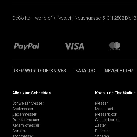
CeCo ltd. - world-of-knives.ch, Neuengasse 5, CH-2502 Biel-B
ÜBER WORLD-OF-KNIVES
KATALOG
NEWSLETTER
Alles zum Schneiden
Koch- und Tischkultur
Schweizer Messer
Messer
Sackmesser
Messerset
Japanmesser
Messerblock
Damastmesser
Schneidebrett
Keramikmesser
Zester
Santoku
Besteck
Kochmesser
Scheren