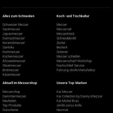
Alles zum Schneiden
Koch- und Tischkultur
Schweizer Messer
Messer
Sackmesser
Messerset
Japanmesser
Messerblock
Damastmesser
Schneidebrett
Keramikmesser
Zester
Santoku
Besteck
Kochmesser
Scheren
Küchenmesser
Messer schleifen
Allzweckmesser
Messerschärf-Workshop
Steakmesser
Nachschleif-Service
Brotmesser
Führung sknife Manufaktur
Käsemesser
Aktuell im Messershop
Unsere Top-Marken
Messershop
Kai Messer
Sammlermesser
Kai Collection by Danny Khezzar
Neuheiten
Kai Michel Bras
Top-Produkte
sknife swiss knife
Gutscheine
Nesmuk