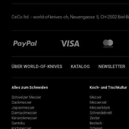
CeCo ltd. - world-of-knives.ch, Neuengasse 5, CH-2502 Biel-B
ÜBER WORLD-OF-KNIVES
KATALOG
NEWSLETTER
Alles zum Schneiden
Koch- und Tischkultur
Schweizer Messer
Messer
Sackmesser
Messerset
Japanmesser
Messerblock
Damastmesser
Schneidebrett
Keramikmesser
Zester
Santoku
Besteck
Kochmesser
Scheren