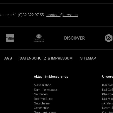
ienne, +41 (0)32 322 97 55 |
contact@ceco.ch
AGB
DATENSCHUTZ & IMPRESSUM
SITEMAP
Aktuell im Messershop
Unsere
Messershop
Kai Me
Sammlermesser
Kai Col
Neuheiten
Khezza
Top-Produkte
Kai Mic
Gutscheine
sknife 
Geschenke
Nesmu
Geschenkboxen
Camina