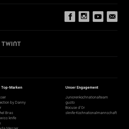
 Top-Marken
Unser Engagement
sser
Juniorenkochnationalteam
lection by Danny
gusto
r
Bocuse d'Or
hel Bras
sknife-Kochnationalmannschaft
swiss knife
k
da Messer