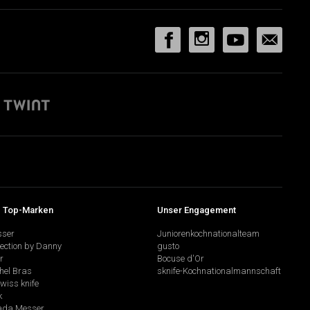
 Top-Marken
Unser Engagement
sser
Juniorenkochnationalteam
lection by Danny
gusto
r
Bocuse d'Or
hel Bras
sknife-Kochnationalmannschaft
swiss knife
k
da Messer