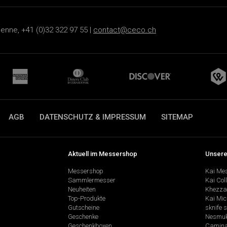
ienne, +41 (0)32 322 97 55 |
contact@ceco.ch
AGB
DATENSCHUTZ & IMPRESSUM
SITEMAP
Aktuell im Messershop
Unsere
Messershop
Kai Me
Sammlermesser
Kai Col
Neuheiten
Khezza
Top-Produkte
Kai Mic
Gutscheine
sknife 
Geschenke
Nesmu
Geschenkboxen
Camina