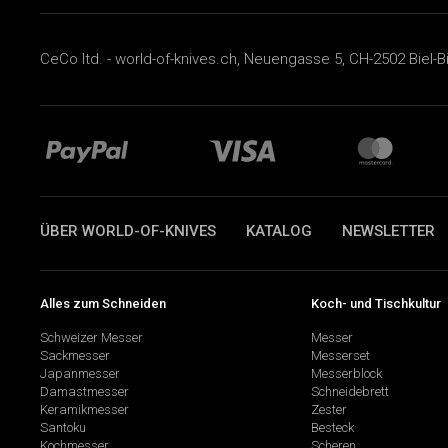
CeCo ltd. - world-of-knives.ch, Neuengasse 5, CH-2502 Biel-B
ÜBER WORLD-OF-KNIVES
KATALOG
NEWSLETTER
Alles zum Schneiden
Koch- und Tischkultur
Schweizer Messer
Messer
Sackmesser
Messerset
Japanmesser
Messerblock
Damastmesser
Schneidebrett
Keramikmesser
Zester
Santoku
Besteck
Kochmesser
Scheren