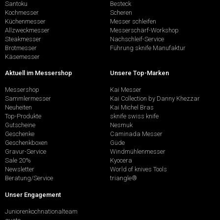
Santoku
Besteck
Kochmesser
Scheren
Küchenmesser
Messer schleifen
Allzweckmesser
Messerschärf-Workshop
Steakmesser
Nachschleif-Service
Brotmesser
Führung sknife Manufaktur
Käsemesser
Aktuell im Messershop
Unsere Top-Marken
Messershop
Kai Messer
Sammlermesser
Kai Collection by Danny Khezzar
Neuheiten
Kai Michel Bras
Top-Produkte
sknife swiss knife
Gutscheine
Nesmuk
Geschenke
Caminada Messer
Geschenkboxen
Güde
Gravur-Service
Windmühlenmesser
Sale 20%
Kyocera
Newsletter
World of knives Tools
Beratung/Service
triangle®
Unser Engagement
Juniorenkochnationalteam