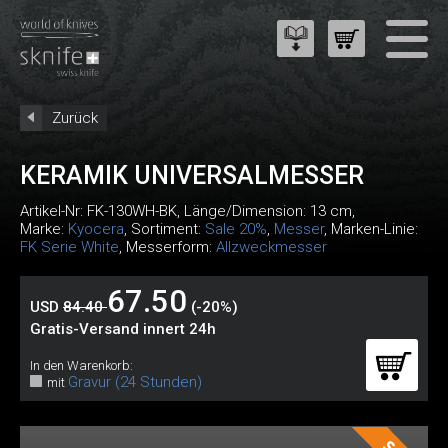
Zurück
KERAMIK UNIVERSALMESSER
Artikel-Nr:
FK-130WH-BK
, Länge/Dimension: 13 cm,
Marke:
Kyocera
, Sortiment:
Sale 20%
,
Messer
, Marken-Linie:
FK Serie White
, Messerform:
Allzweckmesser
67.50
USD
84.40
(-20%)
Gratis-Versand innert 24h
In den Warenkorb:
Gravur (24 Stunden)
mit