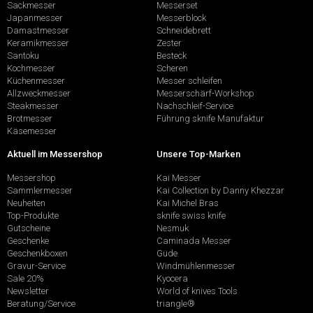
Sackmesser
Messerset
Japanmesser
Messerblock
Damastmesser
Schneidebrett
Keramikmesser
Zester
Santoku
Besteck
Kochmesser
Scheren
Küchenmesser
Messer schleifen
Allzweckmesser
Messerschärf-Workshop
Steakmesser
Nachschleif-Service
Brotmesser
Führung sknife Manufaktur
Käsemesser
Aktuell im Messershop
Unsere Top-Marken
Messershop
Kai Messer
Sammlermesser
Kai Collection by Danny Khezzar
Neuheiten
Kai Michel Bras
Top-Produkte
sknife swiss knife
Gutscheine
Nesmuk
Geschenke
Caminada Messer
Geschenkboxen
Güde
Gravur-Service
Windmühlenmesser
Sale 20%
Kyocera
Newsletter
World of knives Tools
Beratung/Service
triangle®