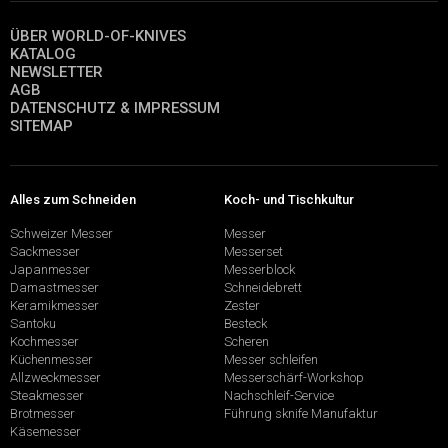
ÜBER WORLD-OF-KNIVES
KATALOG
NEWSLETTER
AGB
DATENSCHUTZ & IMPRESSUM
SITEMAP
Alles zum Schneiden
Koch- und Tischkultur
Schweizer Messer
Messer
Sackmesser
Messerset
Japanmesser
Messerblock
Damastmesser
Schneidebrett
Keramikmesser
Zester
Santoku
Besteck
Kochmesser
Scheren
Küchenmesser
Messer schleifen
Allzweckmesser
Messerschärf-Workshop
Steakmesser
Nachschleif-Service
Brotmesser
Führung sknife Manufaktur
Käsemesser