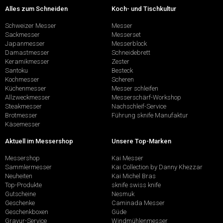
Alles zum Schneiden
Koch- und Tischkultur
Schweizer Messer
Messer
Sackmesser
Messerset
Japanmesser
Messerblock
Damastmesser
Schneidebrett
Keramikmesser
Zester
Santoku
Besteck
Kochmesser
Scheren
Küchenmesser
Messer schleifen
Allzweckmesser
Messerschärf-Workshop
Steakmesser
Nachschleif-Service
Brotmesser
Führung sknife Manufaktur
Käsemesser
Aktuell im Messershop
Unsere Top-Marken
Messershop
Kai Messer
Sammlermesser
Kai Collection by Danny Khezzar
Neuheiten
Kai Michel Bras
Top-Produkte
sknife swiss knife
Gutscheine
Nesmuk
Geschenke
Caminada Messer
Geschenkboxen
Güde
Gravur-Service
Windmühlenmesser