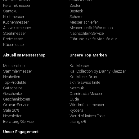
Keramikmesser
Zester
Santoku
Besteck
Kochmesser
Scheren
Küchenmesser
Messer schleifen
Allzweckmesser
Messerschärf-Workshop
Steakmesser
Nachschleif-Service
Brotmesser
Führung sknife Manufaktur
Käsemesser
Aktuell im Messershop
Unsere Top-Marken
Messershop
Kai Messer
Sammlermesser
Kai Collection by Danny Khezzar
Neuheiten
Kai Michel Bras
Top-Produkte
sknife swiss knife
Gutscheine
Nesmuk
Geschenke
Caminada Messer
Geschenkboxen
Güde
Gravur-Service
Windmühlenmesser
Sale 20%
Kyocera
Newsletter
World of knives Tools
Beratung/Service
triangle®
Unser Engagement