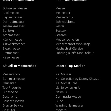
Schweizer Messer
Messer
Sackmesser
Messerset
Japanmesser
Messerblock
Damastmesser
Schneidebrett
Keramikmesser
Zester
Santoku
Besteck
Kochmesser
Scheren
Küchenmesser
Messer schleifen
Allzweckmesser
Messerschärf-Workshop
Steakmesser
Nachschleif-Service
Brotmesser
Führung sknife Manufaktur
Käsemesser
Aktuell im Messershop
Unsere Top-Marken
Messershop
Kai Messer
Sammlermesser
Kai Collection by Danny Khezzar
Neuheiten
Kai Michel Bras
Top-Produkte
sknife swiss knife
Gutscheine
Nesmuk
Geschenke
Caminada Messer
Geschenkboxen
Güde
Gravur-Service
Windmühlenmesser
Sale 20%
Kyocera