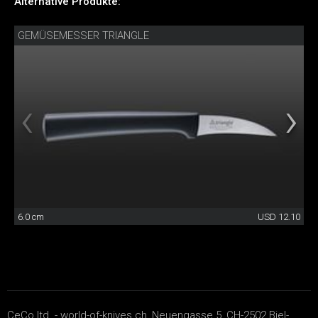
Alternative Produkte:
GEMÜSEMESSER TRIANGLE
6.0 cm
USD 12.10
CeCo ltd. - world-of-knives.ch, Neuengasse 5, CH-2502 Biel-