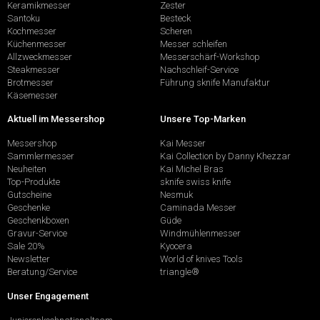
Keramikmesser
Zester
Santoku
Besteck
Kochmesser
Scheren
Küchenmesser
Messer schleifen
Allzweckmesser
Messerschärf-Workshop
Steakmesser
Nachschleif-Service
Brotmesser
Führung sknife Manufaktur
Käsemesser
Aktuell im Messershop
Unsere Top-Marken
Messershop
Kai Messer
Sammlermesser
Kai Collection by Danny Khezzar
Neuheiten
Kai Michel Bras
Top-Produkte
sknife swiss knife
Gutscheine
Nesmuk
Geschenke
Caminada Messer
Geschenkboxen
Güde
Gravur-Service
Windmühlenmesser
Sale 20%
Kyocera
Newsletter
World of knives Tools
Beratung/Service
triangle®
Unser Engagement