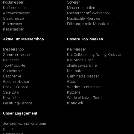
Kochmesser
Scheren
Küchenmesser
Messer schleifen
Allzweckmesser
Messerschärf-Workshop
Steakmesser
Nachschleif-Service
Brotmesser
Führung sknife Manufaktur
Käsemesser
Aktuell im Messershop
Unsere Top-Marken
Messershop
Kai Messer
Sammlermesser
Kai Collection by Danny Khezzar
Neuheiten
Kai Michel Bras
Top-Produkte
sknife swiss knife
Gutscheine
Nesmuk
Geschenke
Caminada Messer
Geschenkboxen
Güde
Gravur-Service
Windmühlenmesser
Sale 20%
Kyocera
Newsletter
World of knives Tools
Beratung/Service
triangle®
Unser Engagement
Juniorenkochnationalteam
gusto