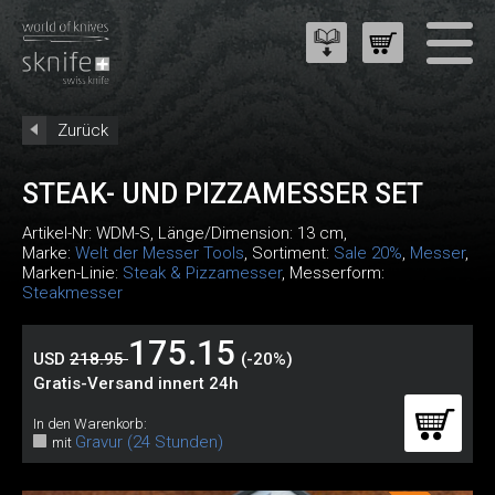
Zurück
STEAK- UND PIZZAMESSER SET
Artikel-Nr:
WDM-S
, Länge/Dimension: 13 cm,
Marke:
Welt der Messer Tools
, Sortiment:
Sale 20%
,
Messer
,
Marken-Linie:
Steak & Pizzamesser
, Messerform:
Steakmesser
175.15
USD
218.95
(-20%)
Gratis-Versand innert 24h
In den Warenkorb:
Gravur (24 Stunden)
mit