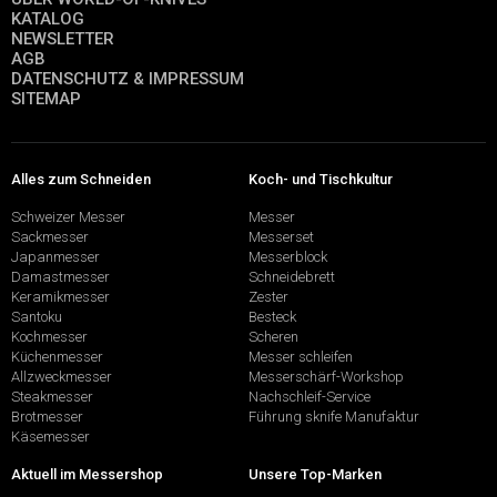
KATALOG
NEWSLETTER
AGB
DATENSCHUTZ & IMPRESSUM
SITEMAP
Alles zum Schneiden
Koch- und Tischkultur
Schweizer Messer
Messer
Sackmesser
Messerset
Japanmesser
Messerblock
Damastmesser
Schneidebrett
Keramikmesser
Zester
Santoku
Besteck
Kochmesser
Scheren
Küchenmesser
Messer schleifen
Allzweckmesser
Messerschärf-Workshop
Steakmesser
Nachschleif-Service
Brotmesser
Führung sknife Manufaktur
Käsemesser
Aktuell im Messershop
Unsere Top-Marken