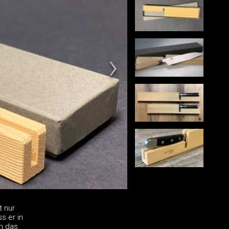
t nur
s er in
n das