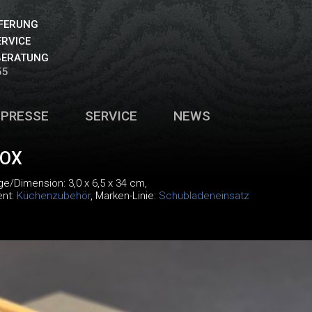
EFERUNG
ERVICE
BERATUNG
55
PRESSE
SERVICE
NEWS
OX
ge/Dimension: 3,0 x 6,5 x 34 cm,
ent:
Küchenzubehör
, Marken-Linie:
Schubladeneinsatz