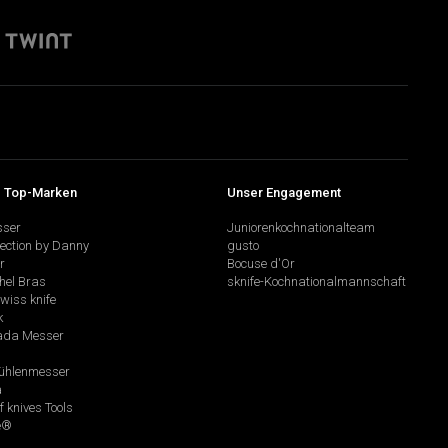
 Top-Marken
Unser Engagement
sser
Juniorenkochnationalteam
lection by Danny
gusto
r
Bocuse d'Or
hel Bras
sknife-Kochnationalmannschaft
swiss knife
k
da Messer
hlenmesser
a
f knives Tools
e®