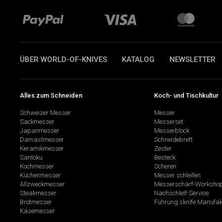
ÜBER WORLD-OF-KNIVES
KATALOG
NEWSLETTER
Alles zum Schneiden
Koch- und Tischkultur
Schweizer Messer
Messer
Sackmesser
Messerset
Japanmesser
Messerblock
Damastmesser
Schneidebrett
Keramikmesser
Zester
Santoku
Besteck
Kochmesser
Scheren
Küchenmesser
Messer schleifen
Allzweckmesser
Messerschärf-Worksho
Steakmesser
Nachschleif-Service
Brotmesser
Führung sknife Manufak
Käsemesser