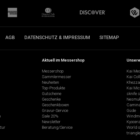
AGB
DATENSCHUTZ & IMPRESSUM
SITEMAP
Aktuell im Messershop
Unsere
Messershop
Kai Me
Sammlermesser
Kai Col
Neuheiten
Khezza
Top-Produkte
Kai Mic
Gutscheine
sknife 
Geschenke
Nesmu
Geschenkboxen
Camina
Gravur-Service
Güde
p
Sale 20%
Windmü
Newsletter
Kyocer
tur
Beratung/Service
World o
triangl