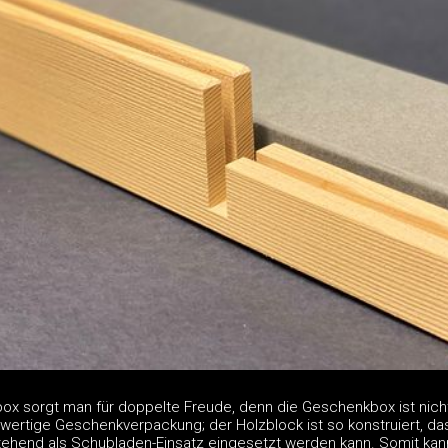
ox sorgt man für doppelte Freude, denn die Geschenkbox ist nich
ertige Geschenkverpackung; der Holzblock ist so konstruiert, das
stehend als Schubladen-Einsatz eingesetzt werden kann. Somit kan