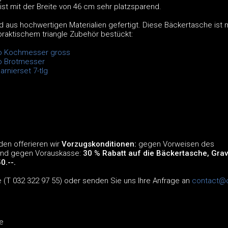
st mit der Breite von 46 cm sehr platzsparend.
 aus hochwertigen Materialien gefertigt. Diese Bäckertasche ist m
aktischem triangle Zubehör bestückt:
so Kochmesser gross
o Brotmesser
arnierset 7-tlg
en offerieren wir
Vorzugskonditionen:
gegen Vorweisen des
und gegen Vorauskasse:
30 % Rabatt auf die Bäckertasche, Grav
0.--.
e (T 032 322 97 55) oder senden Sie uns Ihre Anfrage an
contact@
e