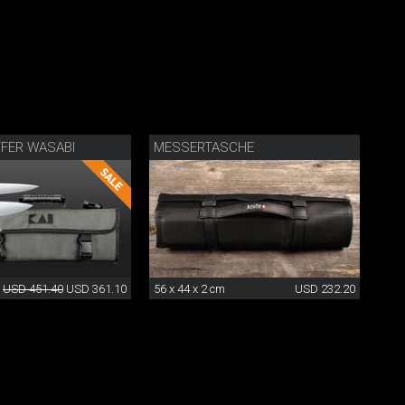
FER WASABI
MESSERTASCHE
USD 451.40
USD 361.10
56 x 44 x 2 cm
USD 232.20