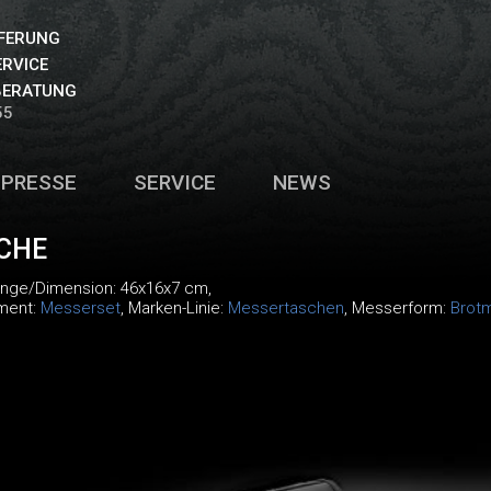
EFERUNG
ERVICE
BERATUNG
55
PRESSE
SERVICE
NEWS
CHE
änge/Dimension: 46x16x7 cm,
iment:
Messerset
, Marken-Linie:
Messertaschen
, Messerform:
Brot