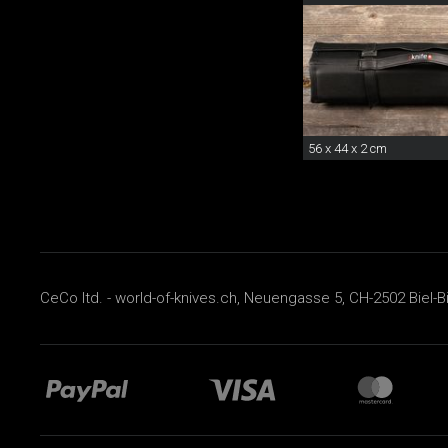
56 x 44 x 2 cm
CeCo ltd. - world-of-knives.ch, Neuengasse 5, CH-2502 Biel-B