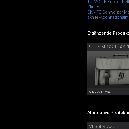
TRIANGLE Küchenhelf
Sknife
SKNIFE Schweizer M
sknife-Kochnational
Ergänzende Produkt
SHUN MESSERTASC
50x27x10 cm
Alternative Produkte
MESSERTASCHE