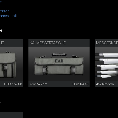
er
esser
mannschaft
e:
HE
KAI MESSERTASCHE
MESSERKOF
USD 157.80
46x16x7 cm
USD 84.40
45x16x7 cm
: