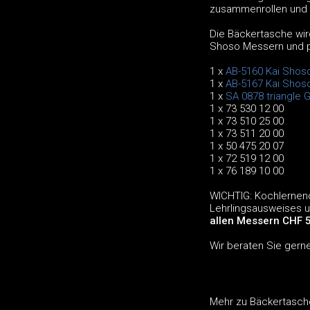
zusammenrollen und i
Die Bäckertasche wird
Shoso Messern und pr
1 x
AB-5160 Kai Sho
1 x
AB-5167 Kai Shos
1 x
SA 0878 triangle G
1 x 73 530 12 00
1 x 73 510 25 00
1 x 73 511 20 00
1 x 50 475 20 07
1 x 72 519 12 00
1 x 76 189 10 00
WICHTIG: Kochlernend
Lehrlingsausweises 
allen Messern CHF 5
Wir beraten Sie gern
Mehr zu Bäckertasch