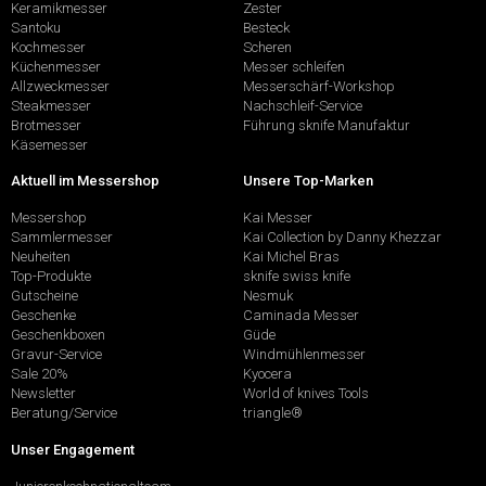
Keramikmesser
Zester
Santoku
Besteck
Kochmesser
Scheren
Küchenmesser
Messer schleifen
Allzweckmesser
Messerschärf-Workshop
Steakmesser
Nachschleif-Service
Brotmesser
Führung sknife Manufaktur
Käsemesser
Aktuell im Messershop
Unsere Top-Marken
Messershop
Kai Messer
Sammlermesser
Kai Collection by Danny Khezzar
Neuheiten
Kai Michel Bras
Top-Produkte
sknife swiss knife
Gutscheine
Nesmuk
Geschenke
Caminada Messer
Geschenkboxen
Güde
Gravur-Service
Windmühlenmesser
Sale 20%
Kyocera
Newsletter
World of knives Tools
Beratung/Service
triangle®
Unser Engagement