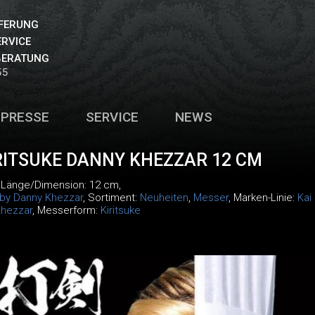
EFERUNG
ERVICE
BERATUNG
55
PRESSE
SERVICE
NEWS
ITSUKE DANNY KHEZZAR 12 CM
, Länge/Dimension: 12 cm,
 by Danny Khezzar
, Sortiment:
Neuheiten
,
Messer
, Marken-Linie:
Kai
Khezzar
, Messerform:
Kiritsuke