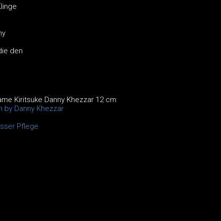
linge
ny
die den
ame Kiritsuke Danny Khezzar 12 cm
on by Danny Khezzar
sser Pflege