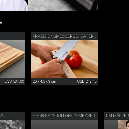
e:
PRÄZISIONSMESSERSCHÄRFER MIT DIAMANTLEDER
USD 537.00
20 x 4.5 x 3 cm
USD 243.45
:
EIN
SHUN KAGEROU OFFICEMESSER
TIM MÄLZE