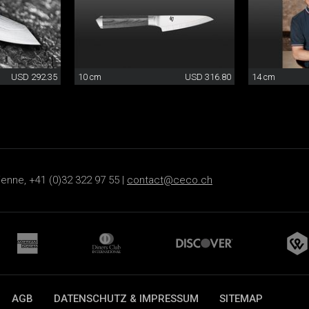
USD 292.35
10 cm
USD 316.80
14 cm
ienne, +41 (0)32 322 97 55 |
contact@ceco.ch
AGB
DATENSCHUTZ & IMPRESSUM
SITEMAP