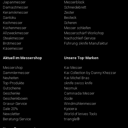
Japanmesser
Messerblock
Damastmesser
Schneidebrett
Keramikmesser
Zester
Santoku
Besteck
Kochmesser
Scheren
Küchenmesser
Messer schleifen
Allzweckmesser
Messerschärf-Workshop
Steakmesser
Nachschleif-Service
Brotmesser
Führung sknife Manufaktur
Käsemesser
Aktuell im Messershop
Unsere Top-Marken
Messershop
Kai Messer
Sammlermesser
Kai Collection by Danny Khezzar
Neuheiten
Kai Michel Bras
Top-Produkte
sknife swiss knife
Gutscheine
Nesmuk
Geschenke
Caminada Messer
Geschenkboxen
Güde
Gravur-Service
Windmühlenmesser
Sale 20%
Kyocera
Newsletter
World of knives Tools
Beratung/Service
triangle®