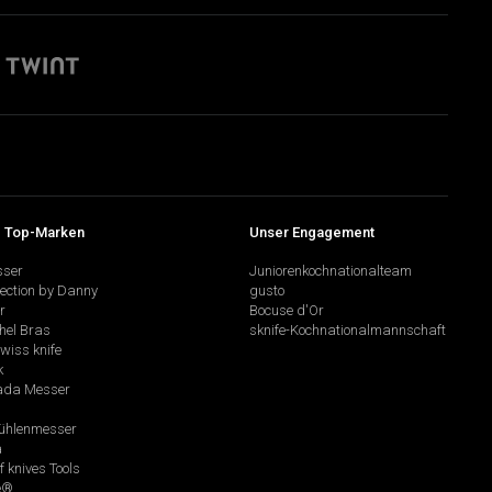
 Top-Marken
Unser Engagement
sser
Juniorenkochnationalteam
lection by Danny
gusto
r
Bocuse d'Or
hel Bras
sknife-Kochnationalmannschaft
swiss knife
k
da Messer
hlenmesser
a
f knives Tools
e®