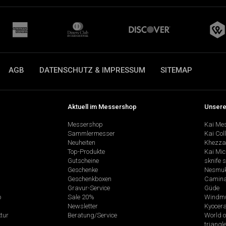
AGB
DATENSCHUTZ & IMPRESSUM
SITEMAP
Aktuell im Messershop
Unsere
Messershop
Kai Me
Sammlermesser
Kai Col
Neuheiten
Khezza
Top-Produkte
Kai Mic
Gutscheine
sknife 
Geschenke
Nesmu
Geschenkboxen
Camina
Gravur-Service
Güde
p
Sale 20%
Windmü
Newsletter
Kyocer
tur
Beratung/Service
World o
triangl