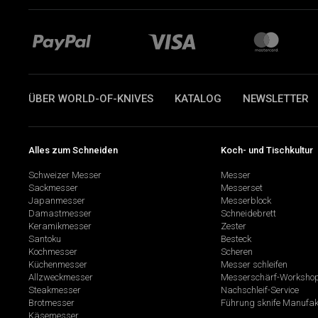
ÜBER WORLD-OF-KNIVES
KATALOG
NEWSLETTER
Alles zum Schneiden
Koch- und Tischkultur
Schweizer Messer
Messer
Sackmesser
Messerset
Japanmesser
Messerblock
Damastmesser
Schneidebrett
Keramikmesser
Zester
Santoku
Besteck
Kochmesser
Scheren
Küchenmesser
Messer schleifen
Allzweckmesser
Messerschärf-Worksho
Steakmesser
Nachschleif-Service
Brotmesser
Führung sknife Manufak
Käsemesser