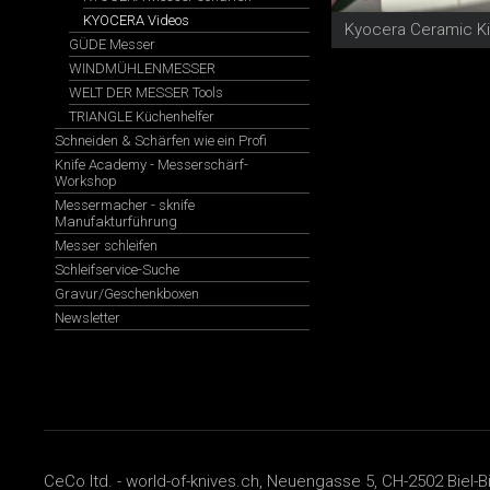
KYOCERA Videos
Kyocera Ceramic Ki
GÜDE Messer
WINDMÜHLENMESSER
WELT DER MESSER Tools
TRIANGLE Küchenhelfer
Schneiden & Schärfen wie ein Profi
Knife Academy - Messerschärf-
Workshop
Messermacher - sknife
Manufakturführung
Messer schleifen
Schleifservice-Suche
Gravur/Geschenkboxen
Newsletter
CeCo ltd. - world-of-knives.ch, Neuengasse 5, CH-2502 Biel-B