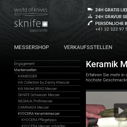
24H GRATIS LI
24H GRAVUR S
PERSÖNLICHE 
+41 32 322 97 
MESSERSHOP
VERKAUFSSTELLEN
Keramik M
Engagement
Markenwelten
Erfahren Sie mehr in
KAIMESSER
höchste Geschmacksne
KAI Collection by Danny Khezzar
KAI Michel BRAS Messer
SKNIFE Schweizer Messer
NESMUK Profimesser
CAMINADA Messer
KYOCERA Keramikmesser
KYOCERA Pflegetipps
KYOCERA Messer schärfen