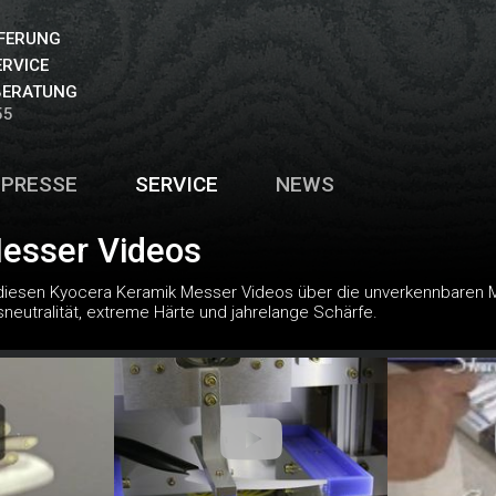
EFERUNG
ERVICE
BERATUNG
55
PRESSE
SERVICE
NEWS
esser Videos
 diesen Kyocera Keramik Messer Videos über die unverkennbaren M
utralität, extreme Härte und jahrelange Schärfe.