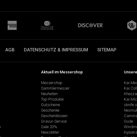
AGB
DATENSCHUTZ & IMPRESSUM
SITEMAP
Aktuell im Messershop
Unsere
Messershop
Kai Me
Sammlermesser
Kai Col
Neuheiten
Khezza
Top-Produkte
Kai Mic
Gutscheine
sknife 
Geschenke
Nesmu
Geschenkboxen
Camina
Gravur-Service
Güde
p
Sale 20%
Windmü
Newsletter
Kyocer