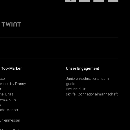
 Top-Marken
Unser Engagement
sser
Juniorenkochnationalteam
lection by Danny
gusto
r
Bocuse d'Or
hel Bras
sknife-Kochnationalmannschaft
swiss knife
k
da Messer
hlenmesser
a