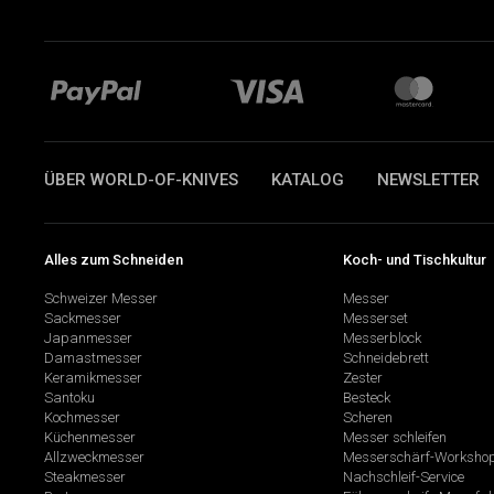
ÜBER WORLD-OF-KNIVES
KATALOG
NEWSLETTER
Alles zum Schneiden
Koch- und Tischkultur
Schweizer Messer
Messer
Sackmesser
Messerset
Japanmesser
Messerblock
Damastmesser
Schneidebrett
Keramikmesser
Zester
Santoku
Besteck
Kochmesser
Scheren
Küchenmesser
Messer schleifen
Allzweckmesser
Messerschärf-Worksho
Steakmesser
Nachschleif-Service