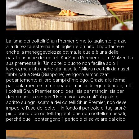
La lama dei coltelli Shun Premier è molto tagliente, grazie
alla durezza estrema e al tagliente brunito. Importante è
anche la maneggevolezza ottima, la quale è una delle
caratteristiche dei coltelli Kai Shun Premier di Tim Mälzer. La
sua premessa è: "Un coltello buono non facilita solo il
lavoro, ma aiuta anche alla riuscita." Allora i coltelli damaschi
fabbricati a Seki (Giappone) vengono armonizzati
pedantemente ai loro campi d'impiego. Grazie alla forma
particolarmente simmetrica dei manici di legno di noce, tutti
i coltelli Shun Premier sono ideali sia per mancini sia per
destrimani. Lo slogan "Use at your own risk", il quale è
scritto su ogni scatola dei coltelli Shun Premier, non deve
impedire l'uso dei coltelli. In fondo il pericolo di tagliarsi è
più piccolo con coltelli taglienti che con coltelli smussati,
perché quelli contengono il pericolo di scivolare dal cibo.