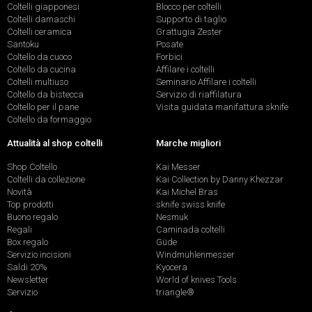
Coltelli giapponesi
Blocco per coltelli
Coltelli damaschi
Supporto di taglio
Coltelli ceramica
Grattugia Zester
Santoku
Posate
Coltello da cuoco
Forbici
Coltello da cucina
Affilare i coltelli
Coltelli multiuso
Seminario Affilare i coltelli
Coltello da bistecca
Servizio di riaffilatura
Coltello per il pane
Visita guidata manifattura sknife
Coltello da formaggio
Attualità al shop coltelli
Marche migliori
Shop Coltello
Kai Messer
Coltelli da collezione
Kai Collection by Danny Khezzar
Novità
Kai Michel Bras
Top prodotti
sknife swiss knife
Buono regalo
Nesmuk
Regali
Caminada coltelli
Box regalo
Güde
Servizio incisioni
Windmühlenmesser
Saldi 20%
Kyocera
Newsletter
World of knives Tools
Servizio
triangle®