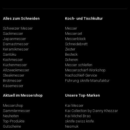
Alles zum Schneiden
Koch- und Tischkultur
Schweizer Messer
Messer
Sackmesser
Messerset
Japanmesser
Messerblock
Damastmesser
Schneidebrett
Keramikmesser
Zester
Santoku
Besteck
Kochmesser
Scheren
Küchenmesser
Messer schleifen
Allzweckmesser
Messerschärf-Workshop
Steakmesser
Nachschleif-Service
Brotmesser
Führung sknife Manufaktur
Käsemesser
Aktuell im Messershop
Unsere Top-Marken
Messershop
Kai Messer
Sammlermesser
Kai Collection by Danny Khezzar
Neuheiten
Kai Michel Bras
Top-Produkte
sknife swiss knife
Gutscheine
Nesmuk