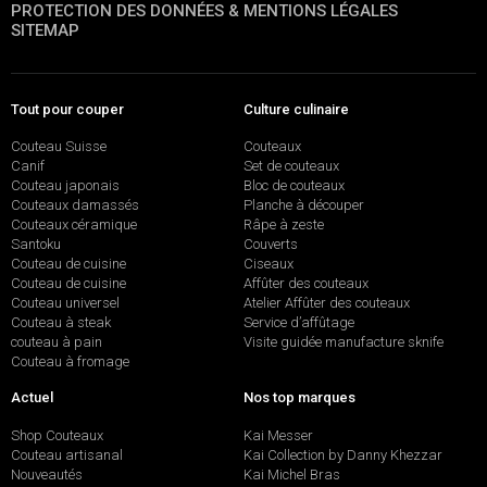
PROTECTION DES DONNÉES & MENTIONS LÉGALES
SITEMAP
Tout pour couper
Culture culinaire
Couteau Suisse
Couteaux
Canif
Set de couteaux
Couteau japonais
Bloc de couteaux
Couteaux damassés
Planche à découper
Couteaux céramique
Râpe à zeste
Santoku
Couverts
Couteau de cuisine
Ciseaux
Couteau de cuisine
Affûter des couteaux
Couteau universel
Atelier Affûter des couteaux
Couteau à steak
Service d’affûtage
couteau à pain
Visite guidée manufacture sknife
Couteau à fromage
Actuel
Nos top marques
Shop Couteaux
Kai Messer
Couteau artisanal
Kai Collection by Danny Khezzar
Nouveautés
Kai Michel Bras