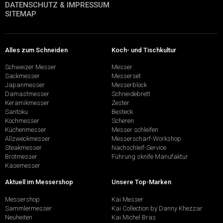
DATENSCHUTZ & IMPRESSUM
SITEMAP
Alles zum Schneiden
Koch- und Tischkultur
Schweizer Messer
Messer
Sackmesser
Messerset
Japanmesser
Messerblock
Damastmesser
Schneidebrett
Keramikmesser
Zester
Santoku
Besteck
Kochmesser
Scheren
Küchenmesser
Messer schleifen
Allzweckmesser
Messerschärf-Workshop
Steakmesser
Nachschleif-Service
Brotmesser
Führung sknife Manufaktur
Käsemesser
Aktuell im Messershop
Unsere Top-Marken
Messershop
Kai Messer
Sammlermesser
Kai Collection by Danny Khezzar
Neuheiten
Kai Michel Bras