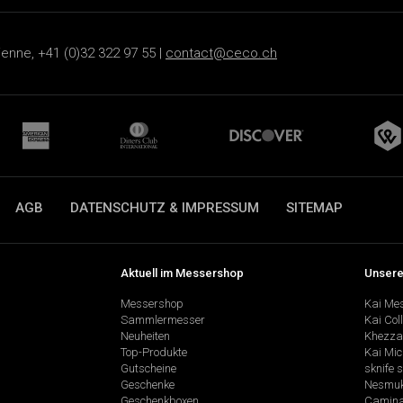
ienne, +41 (0)32 322 97 55 |
contact@ceco.ch
AGB
DATENSCHUTZ & IMPRESSUM
SITEMAP
Aktuell im Messershop
Unsere
Messershop
Kai Me
Sammlermesser
Kai Col
Neuheiten
Khezza
Top-Produkte
Kai Mic
Gutscheine
sknife 
Geschenke
Nesmu
Geschenkboxen
Camina