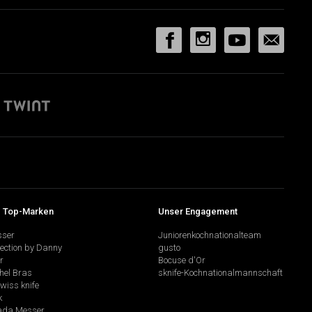
 Top-Marken
Unser Engagement
sser
Juniorenkochnationalteam
lection by Danny
gusto
r
Bocuse d'Or
hel Bras
sknife-Kochnationalmannschaft
swiss knife
k
da Messer