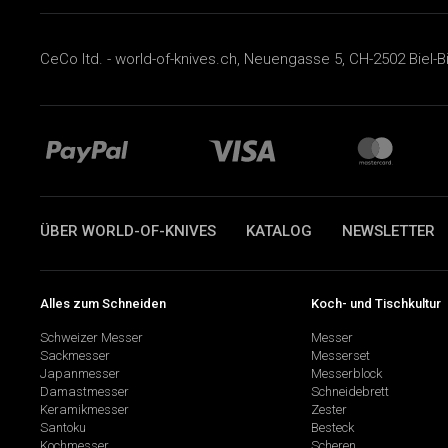
CeCo ltd. - world-of-knives.ch, Neuengasse 5, CH-2502 Biel-B
ÜBER WORLD-OF-KNIVES
KATALOG
NEWSLETTER
Alles zum Schneiden
Koch- und Tischkultur
Schweizer Messer
Messer
Sackmesser
Messerset
Japanmesser
Messerblock
Damastmesser
Schneidebrett
Keramikmesser
Zester
Santoku
Besteck
Kochmesser
Scheren