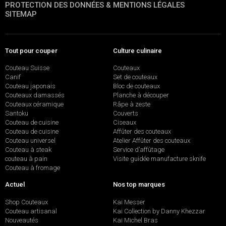
PROTECTION DES DONNÉES & MENTIONS LÉGALES
SITEMAP
Tout pour couper
Culture culinaire
Couteau Suisse
Couteaux
Canif
Set de couteaux
Couteau japonais
Bloc de couteaux
Couteaux damassés
Planche à découper
Couteaux céramique
Râpe à zeste
Santoku
Couverts
Couteau de cuisine
Ciseaux
Couteau de cuisine
Affûter des couteaux
Couteau universel
Atelier Affûter des couteaux
Couteau à steak
Service d’affûtage
couteau à pain
Visite guidée manufacture sknife
Couteau à fromage
Actuel
Nos top marques
Shop Couteaux
Kai Messer
Couteau artisanal
Kai Collection by Danny Khezzar
Nouveautés
Kai Michel Bras