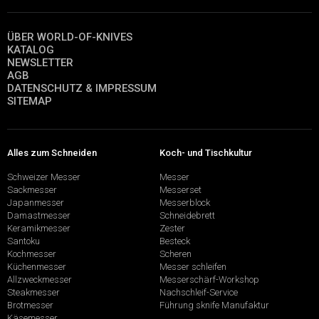
ÜBER WORLD-OF-KNIVES
KATALOG
NEWSLETTER
AGB
DATENSCHUTZ & IMPRESSUM
SITEMAP
Alles zum Schneiden
Koch- und Tischkultur
Schweizer Messer
Messer
Sackmesser
Messerset
Japanmesser
Messerblock
Damastmesser
Schneidebrett
Keramikmesser
Zester
Santoku
Besteck
Kochmesser
Scheren
Küchenmesser
Messer schleifen
Allzweckmesser
Messerschärf-Workshop
Steakmesser
Nachschleif-Service
Brotmesser
Führung sknife Manufaktur
Käsemesser