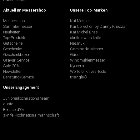
Aktuell im Messershop
Unsere Top-Marken
Messershop
Kai Messer
Sammlermesser
Kai Collection by Danny Khezzar
Neuheiten
Kai Michel Bras
Top-Produkte
sknife swiss knife
Gutscheine
Nesmuk
Geschenke
Caminada Messer
Geschenkboxen
Güde
Gravur-Service
Windmühlenmesser
Sale 20%
Kyocera
Newsletter
World of knives Tools
Beratung/Service
triangle®
Unser Engagement
Juniorenkochnationalteam
gusto
Bocuse d'Or
sknife-Kochnationalmannschaft