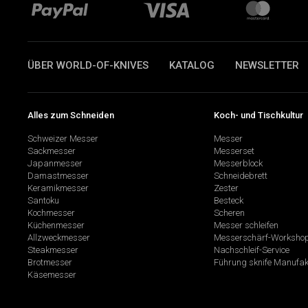
ÜBER WORLD-OF-KNIVES
KATALOG
NEWSLETTER
Alles zum Schneiden
Koch- und Tischkultur
Schweizer Messer
Messer
Sackmesser
Messerset
Japanmesser
Messerblock
Damastmesser
Schneidebrett
Keramikmesser
Zester
Santoku
Besteck
Kochmesser
Scheren
Küchenmesser
Messer schleifen
Allzweckmesser
Messerschärf-Worksho
Steakmesser
Nachschleif-Service
Brotmesser
Führung sknife Manufak
Käsemesser