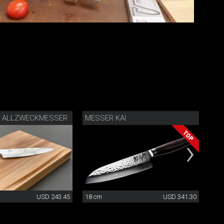
R ALLZWECKMESSER
MESSER KAI
TI
USD 243.45
18 cm
USD 341.30
23 