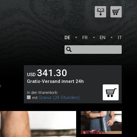
DE
FR
EN
IT
341.30
USD
Gratis-Versand innert 24h
r
In den Warenkorb:
Gravur (24 Stunden)
mit