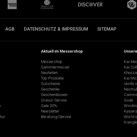
AGB
DATENSCHUTZ & IMPRESSUM
SITEMAP
Aktuell im Messershop
Unsere
Messershop
Kai Me
Sammlermesser
Kai Col
Neuheiten
Khezza
Top-Produkte
Kai Mic
Gutscheine
sknife 
Geschenke
Nesmu
Geschenkboxen
Camina
Gravur-Service
Güde
p
Sale 20%
Windmü
Newsletter
Kyocer
tur
Beratung/Service
World o
triangl