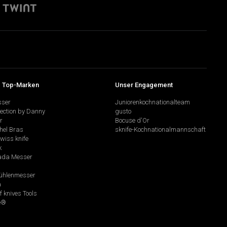
 Top-Marken
Unser Engagement
sser
Juniorenkochnationalteam
lection by Danny
gusto
r
Bocuse d'Or
hel Bras
sknife-Kochnationalmannschaft
swiss knife
k
da Messer
hlenmesser
a
f knives Tools
e®