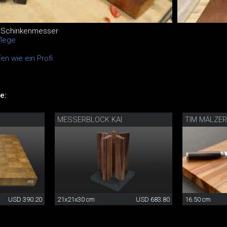
r Schinkenmesser
flege
n wie ein Profi
e:
MESSERBLOCK KAI
TIM MÄLZE
USD 390.20
21x21x30 cm
USD 683.80
16.50 cm