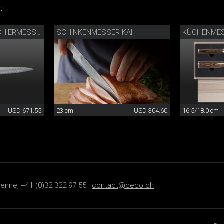
:
SCHINKENMESSER KAI
MICHEL BRAS TRANCHIERMESSER
USD 671.55
23 cm
USD 304.60
16.5/18.0 cm
ienne, +41 (0)32 322 97 55 |
contact@ceco.ch