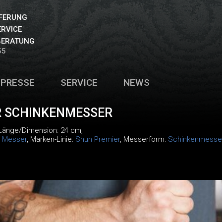
EFERUNG
ERVICE
BERATUNG
55
PRESSE
SERVICE
NEWS
R SCHINKENMESSER
 Länge/Dimension: 24 cm,
:
Messer
, Marken-Linie:
Shun Premier
, Messerform:
Schinkenmesse