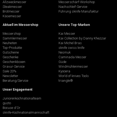
Allzweckmesser
Messerschärf-Workshop
Steakmesser
Nachschleif-Service
Brotmesser
Führung sknife Manufaktur
Käsemesser
Aktuell im Messershop
Unsere Top-Marken
Messershop
Kai Messer
Sammlermesser
Kai Collection by Danny Khezzar
Neuheiten
Kai Michel Bras
Top-Produkte
sknife swiss knife
Gutscheine
Nesmuk
Geschenke
Caminada Messer
Geschenkboxen
Güde
Gravur-Service
Windmühlenmesser
Sale 20%
Kyocera
Newsletter
World of knives Tools
Beratung/Service
triangle®
Unser Engagement
Juniorenkochnationalteam
gusto
Bocuse d'Or
sknife-Kochnationalmannschaft