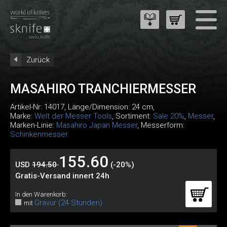
Zurück
MASAHIRO TRANCHIERMESSER
Artikel-Nr:
14017
, Länge/Dimension: 24 cm,
Marke:
Welt der Messer Tools
, Sortiment:
Sale 20%
,
Messer
,
Marken-Linie:
Masahiro Japan Messer
, Messerform:
Schinkenmesser
155.60
USD
194.50
(-20%)
Gratis-Versand innert 24h
In den Warenkorb:
Gravur (24 Stunden)
mit