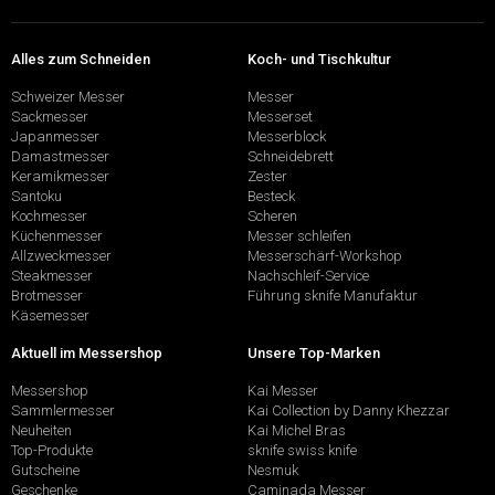
Alles zum Schneiden
Koch- und Tischkultur
Schweizer Messer
Messer
Sackmesser
Messerset
Japanmesser
Messerblock
Damastmesser
Schneidebrett
Keramikmesser
Zester
Santoku
Besteck
Kochmesser
Scheren
Küchenmesser
Messer schleifen
Allzweckmesser
Messerschärf-Workshop
Steakmesser
Nachschleif-Service
Brotmesser
Führung sknife Manufaktur
Käsemesser
Aktuell im Messershop
Unsere Top-Marken
Messershop
Kai Messer
Sammlermesser
Kai Collection by Danny Khezzar
Neuheiten
Kai Michel Bras
Top-Produkte
sknife swiss knife
Gutscheine
Nesmuk
Geschenke
Caminada Messer