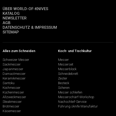
ÜBER WORLD-OF-KNIVES
KATALOG
NEWSLETTER
AGB
DATENSCHUTZ & IMPRESSUM
SITEMAP
Alles zum Schneiden
Koch- und Tischkultur
Schweizer Messer
Messer
Sackmesser
Messerset
Japanmesser
Messerblock
Damastmesser
Schneidebrett
Keramikmesser
Zester
Santoku
Besteck
Kochmesser
Scheren
Küchenmesser
Messer schleifen
Allzweckmesser
Messerschärf-Workshop
Steakmesser
Nachschleif-Service
Brotmesser
Führung sknife Manufaktur
Käsemesser