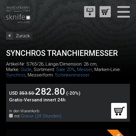
Zurück
SYNCHROS TRANCHIERMESSER
Artikel-Nr:
S765/26
, Länge/Dimension: 26 cm,
Marke:
Güde
, Sortiment:
Sale 20%
,
Messer
, Marken-Linie:
Synchros
, Messerform:
Schinkenmesser
282.80
USD
353.50
(-20%)
Gratis-Versand innert 24h
In den Warenkorb:
Gravur (24 Stunden)
mit