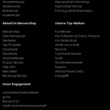
Allzweckmesser
Messerschärf-Workshop
Steakmesser
Nachschleif-Service
Brotmesser
Führung sknife Manufaktur
Käsemesser
Aktuell im Messershop
Unsere Top-Marken
Messershop
Kai Messer
Sammlermesser
Kai Collection by Danny Khezzar
Neuheiten
Kai Michel Bras
Top-Produkte
sknife swiss knife
Gutscheine
Nesmuk
Geschenke
Caminada Messer
Geschenkboxen
Güde
Gravur-Service
Windmühlenmesser
Sale 20%
Kyocera
Newsletter
World of knives Tools
Beratung/Service
triangle®
Unser Engagement
Juniorenkochnationalteam
gusto
Bocuse d'Or
sknife-Kochnationalmannschaft