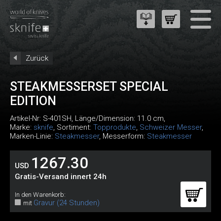
Zurück
STEAKMESSERSET SPECIAL
EDITION
Artikel-Nr:
S-401SH
, Länge/Dimension: 11.0 cm,
Marke:
sknife
, Sortiment:
Topprodukte
,
Schweizer Messer
,
Marken-Linie:
Steakmesser
, Messerform:
Steakmesser
1267.30
USD
Gratis-Versand innert 24h
In den Warenkorb:
Gravur (24 Stunden)
mit