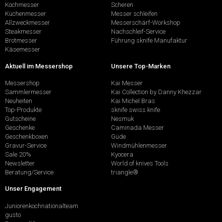
Kochmesser
Scheren
Küchenmesser
Messer schleifen
Allzweckmesser
Messerschärf-Workshop
Steakmesser
Nachschleif-Service
Brotmesser
Führung sknife Manufaktur
Käsemesser
Aktuell im Messershop
Unsere Top-Marken
Messershop
Kai Messer
Sammlermesser
Kai Collection by Danny Khezzar
Neuheiten
Kai Michel Bras
Top-Produkte
sknife swiss knife
Gutscheine
Nesmuk
Geschenke
Caminada Messer
Geschenkboxen
Güde
Gravur-Service
Windmühlenmesser
Sale 20%
Kyocera
Newsletter
World of knives Tools
Beratung/Service
triangle®
Unser Engagement
Juniorenkochnationalteam
gusto