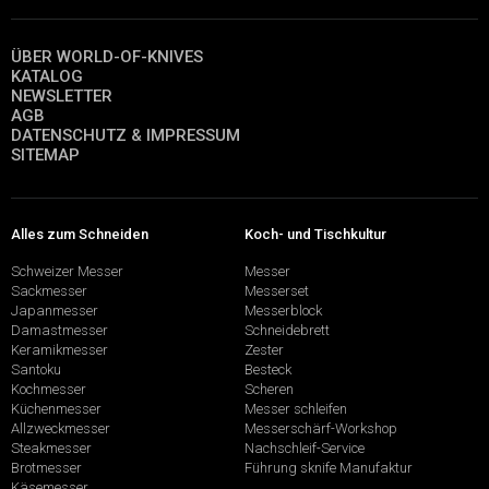
ÜBER WORLD-OF-KNIVES
KATALOG
NEWSLETTER
AGB
DATENSCHUTZ & IMPRESSUM
SITEMAP
Alles zum Schneiden
Koch- und Tischkultur
Schweizer Messer
Messer
Sackmesser
Messerset
Japanmesser
Messerblock
Damastmesser
Schneidebrett
Keramikmesser
Zester
Santoku
Besteck
Kochmesser
Scheren
Küchenmesser
Messer schleifen
Allzweckmesser
Messerschärf-Workshop
Steakmesser
Nachschleif-Service
Brotmesser
Führung sknife Manufaktur
Käsemesser