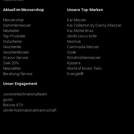
Aktuell im Messershop
Unsere Top-Marken
Messershop
Kai Messer
Sammlermesser
Kai Collection by Danny Khezzar
Neuheiten
Kai Michel Bras
Top-Produkte
sknife swiss knife
Gutscheine
Nesmuk
Geschenke
Caminada Messer
Geschenkboxen
Güde
Gravur-Service
Windmühlenmesser
Sale 20%
Kyocera
Newsletter
World of knives Tools
Beratung/Service
triangle®
Unser Engagement
Juniorenkochnationalteam
gusto
Bocuse d'Or
sknife-Kochnationalmannschaft