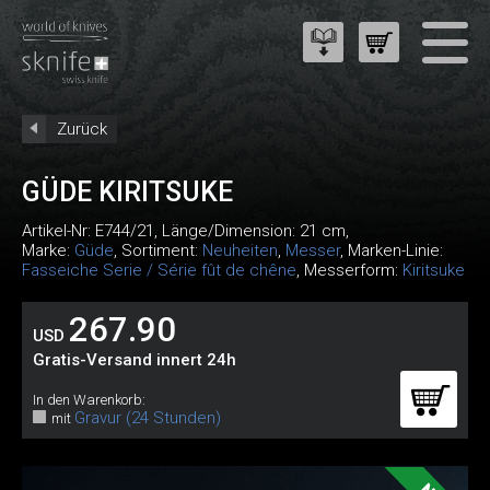
Zurück
GÜDE KIRITSUKE
Artikel-Nr:
E744/21
, Länge/Dimension: 21 cm,
Marke:
Güde
, Sortiment:
Neuheiten
,
Messer
, Marken-Linie:
Fasseiche Serie / Série fût de chêne
, Messerform:
Kiritsuke
267.90
USD
Gratis-Versand innert 24h
In den Warenkorb:
Gravur (24 Stunden)
mit