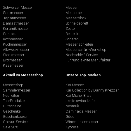
Schweizer Messer
Messer
Sackmesser
Messerset
Japanmesser
Messerblock
Damastmesser
Schneidebrett
Keramikmesser
Zester
Santoku
Besteck
Kochmesser
Scheren
Küchenmesser
Messer schleifen
Allzweckmesser
Messerschärf-Workshop
Steakmesser
Nachschleif-Service
Brotmesser
Führung sknife Manufaktur
Käsemesser
Aktuell im Messershop
Unsere Top-Marken
Messershop
Kai Messer
Sammlermesser
Kai Collection by Danny Khezzar
Neuheiten
Kai Michel Bras
Top-Produkte
sknife swiss knife
Gutscheine
Nesmuk
Geschenke
Caminada Messer
Geschenkboxen
Güde
Gravur-Service
Windmühlenmesser
Sale 20%
Kyocera