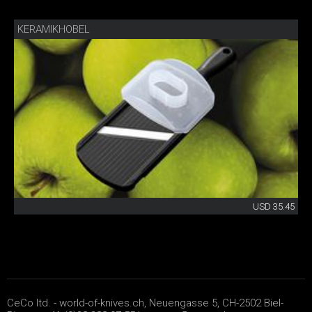
KERAMIKHOBEL
USD 35.45
CeCo ltd. - world-of-knives.ch, Neuengasse 5, CH-2502 Biel-