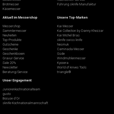
Brotmesser
Führung sknife Manufaktur
Käsemesser
Aktuell im Messershop
Unsere Top-Marken
Messershop
Kai Messer
Sammlermesser
Kai Collection by Danny Khezzar
Neuheiten
Kai Michel Bras
Top-Produkte
sknife swiss knife
Gutscheine
Nesmuk
Geschenke
Caminada Messer
Geschenkboxen
Güde
Gravur-Service
Windmühlenmesser
Sale 20%
Kyocera
Newsletter
World of knives Tools
Beratung/Service
triangle®
Unser Engagement
Juniorenkochnationalteam
gusto
Bocuse d'Or
sknife-Kochnationalmannschaft