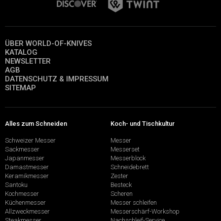
ÜBER WORLD-OF-KNIVES
KATALOG
NEWSLETTER
AGB
DATENSCHUTZ & IMPRESSUM
SITEMAP
Alles zum Schneiden
Koch- und Tischkultur
Schweizer Messer
Messer
Sackmesser
Messerset
Japanmesser
Messerblock
Damastmesser
Schneidebrett
Keramikmesser
Zester
Santoku
Besteck
Kochmesser
Scheren
Küchenmesser
Messer schleifen
Allzweckmesser
Messerschärf-Workshop
Steakmesser
Nachschleif-Service