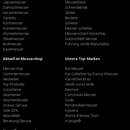
Japanmesser
Messerblock
Damastmesser
Schneidebrett
Keramikmesser
Zester
Santoku
Besteck
Kochmesser
Scheren
Küchenmesser
Messer schleifen
Allzweckmesser
Messerschärf-Workshop
Steakmesser
Nachschleif-Service
Brotmesser
Führung sknife Manufaktur
Käsemesser
Aktuell im Messershop
Unsere Top-Marken
Messershop
Kai Messer
Sammlermesser
Kai Collection by Danny Khezzar
Neuheiten
Kai Michel Bras
Top-Produkte
sknife swiss knife
Gutscheine
Nesmuk
Geschenke
Caminada Messer
Geschenkboxen
Güde
Gravur-Service
Windmühlenmesser
Sale 20%
Kyocera
Newsletter
World of knives Tools
Beratung/Service
triangle®