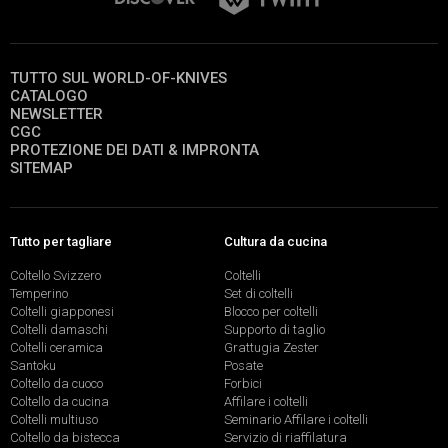
TUTTO SUL WORLD-OF-KNIVES
CATALOGO
NEWSLETTER
CGC
PROTEZIONE DEI DATI & IMPRONTA
SITEMAP
Tutto per tagliare
Cultura da cucina
Coltello Svizzero
Coltelli
Temperino
Set di coltelli
Coltelli giapponesi
Blocco per coltelli
Coltelli damaschi
Supporto di taglio
Coltelli ceramica
Grattugia Zester
Santoku
Posate
Coltello da cuoco
Forbici
Coltello da cucina
Affilare i coltelli
Coltelli multiuso
Seminario Affilare i coltelli
Coltello da bistecca
Servizio di riaffilatura