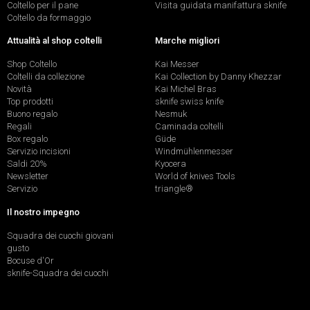
Coltello per il pane
Visita guidata manifattura sknife
Coltello da formaggio
Attualità al shop coltelli
Marche migliori
Shop Coltello
Kai Messer
Coltelli da collezione
Kai Collection by Danny Khezzar
Novità
Kai Michel Bras
Top prodotti
sknife swiss knife
Buono regalo
Nesmuk
Regali
Caminada coltelli
Box regalo
Güde
Servizio incisioni
Windmühlenmesser
Saldi 20%
Kyocera
Newsletter
World of knives Tools
Servizio
triangle®
Il nostro impegno
Squadra dei cuochi giovani
gusto
Bocuse d'Or
sknife-Squadra dei cuochi