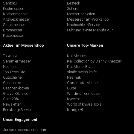
Santoku
Besteck
Kochmesser
Scheren
Küchenmesser
Messer schleifen
Allzweckmesser
Messerschärf-Workshop
Steakmesser
Nachschleif-Service
Brotmesser
Führung sknife Manufaktur
Käsemesser
Aktuell im Messershop
Unsere Top-Marken
Товары
Kai Messer
Sammlermesser
Kai Collection by Danny Khezzar
Neuheiten
Kai Michel Bras
Top-Produkte
sknife swiss knife
Gutscheine
Nesmuk
Geschenke
Caminada Messer
Geschenkboxen
Güde
Gravur-Service
Windmühlenmesser
Sale 20%
Kyocera
Newsletter
World of knives Tools
Beratung/Service
triangle®
Unser Engagement
Juniorenkochnationalteam