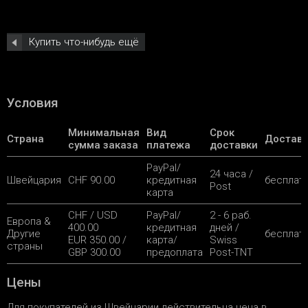
Купить что-нибудь ещё
Условия
Минимальная
Вид
Срок
Страна
Доставк
сумма заказа
платежа
доставки
PayPal/
24 часа /
Швейцария
CHF 90.00
кредитная
бесплат
Post
карта
CHF / USD
PayPal/
2 - 6 раб.
Европа &
400.00
кредитная
дней /
Другие
бесплат
EUR 350.00 /
карта/
Swiss
страны
GBP 300.00
предоплата
Post-TNT
Цены
Для покупателей из Швейцарии действительна цена в