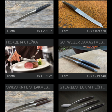
11 cm
USD 292.35
11 cm
USD 1099.70
НОЖ ДЛЯ СТЕЙКА
SCHWEIZER DAMASTMESSER SET
12 cm
USD 182.25
11 cm
USD 2199.40
SWISS KNIFE STEAKMESSER 2ER SET
STEAKBESTECK MIT LÖFFEL DAMAST