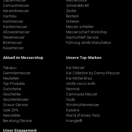
Japanmesser
Messerblock
Damastmesser
Schneidebrett
Keramikmesser
Zester
Santoku
Besteck
Kochmesser
Scheren
Küchenmesser
Messer schleifen
Allzweckmesser
Messerschärf-Workshop
Steakmesser
Nachschleif-Service
Brotmesser
Führung sknife Manufaktur
Käsemesser
Aktuell im Messershop
Unsere Top-Marken
Товары
Kai Messer
Sammlermesser
Kai Collection by Danny Khezzar
Neuheiten
Kai Michel Bras
Top-Produkte
sknife swiss knife
Gutscheine
Nesmuk
Geschenke
Caminada Messer
Geschenkboxen
Güde
Gravur-Service
Windmühlenmesser
Sale 20%
Kyocera
Newsletter
World of knives Tools
Beratung/Service
triangle®
Unser Engagement