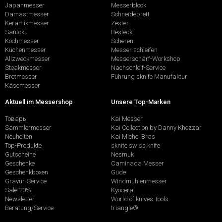
Japanmesser
Messerblock
Damastmesser
Schneidebrett
Keramikmesser
Zester
Santoku
Besteck
Kochmesser
Scheren
Küchenmesser
Messer schleifen
Allzweckmesser
Messerschärf-Workshop
Steakmesser
Nachschleif-Service
Brotmesser
Führung sknife Manufaktur
Käsemesser
Aktuell im Messershop
Unsere Top-Marken
Товары
Kai Messer
Sammlermesser
Kai Collection by Danny Khezzar
Neuheiten
Kai Michel Bras
Top-Produkte
sknife swiss knife
Gutscheine
Nesmuk
Geschenke
Caminada Messer
Geschenkboxen
Güde
Gravur-Service
Windmühlenmesser
Sale 20%
Kyocera
Newsletter
World of knives Tools
Beratung/Service
triangle®