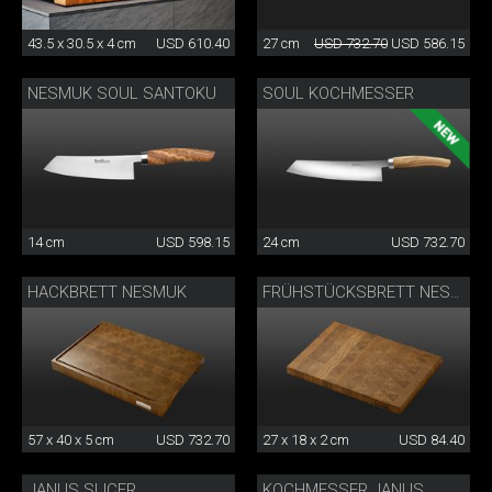
43.5 x 30.5 x 4 cm
USD 610.40
27 cm
USD 732.70
USD 586.15
NESMUK SOUL SANTOKU
SOUL KOCHMESSER
14 cm
USD 598.15
24 cm
USD 732.70
HACKBRETT NESMUK
FRÜHSTÜCKSBRETT NESMUK
57 x 40 x 5 cm
USD 732.70
27 x 18 x 2 cm
USD 84.40
JANUS SLICER
KOCHMESSER JANUS