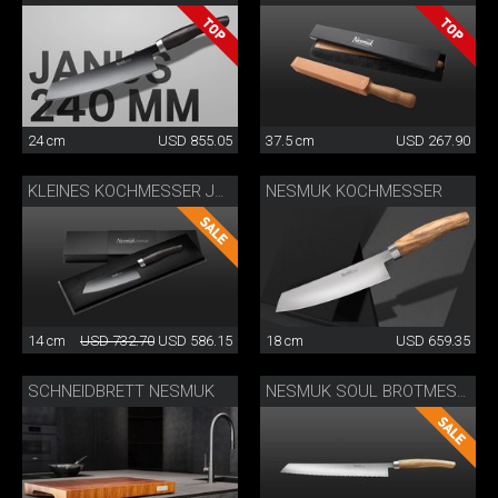
24 cm
USD 855.05
37.5 cm
USD 267.90
NESMUK KOCHMESSER
KLEINES KOCHMESSER JANUS
14 cm
USD 732.70
USD 586.15
18 cm
USD 659.35
SCHNEIDBRETT NESMUK
NESMUK SOUL BROTMESSER