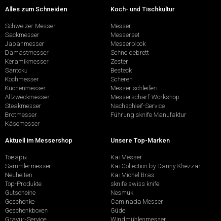
Alles zum Schneiden
Koch- und Tischkultur
Schweizer Messer
Messer
Sackmesser
Messerset
Japanmesser
Messerblock
Damastmesser
Schneidebrett
Keramikmesser
Zester
Santoku
Besteck
Kochmesser
Scheren
Küchenmesser
Messer schleifen
Allzweckmesser
Messerschärf-Workshop
Steakmesser
Nachschleif-Service
Brotmesser
Führung sknife Manufaktur
Käsemesser
Aktuell im Messershop
Unsere Top-Marken
Товары
Kai Messer
Sammlermesser
Kai Collection by Danny Khezzar
Neuheiten
Kai Michel Bras
Top-Produkte
sknife swiss knife
Gutscheine
Nesmuk
Geschenke
Caminada Messer
Geschenkboxen
Güde
Gravur-Service
Windmühlenmesser