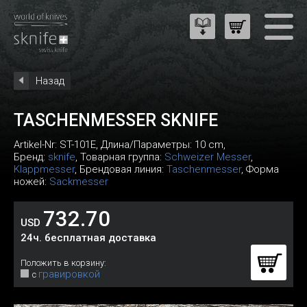
Назад
TASCHENMESSER SKNIFE
Artikel-Nr:
ST-101E
, Длина/Параметры: 10 cm,
Бренд:
sknife
, Товарная группа:
Schweizer Messer
,
Klappmesser
, Брендовая линия:
Taschenmesser
, Форма
ножей:
Sackmesser
732.70
USD
24ч. бесплатная доставка
Положить в корзину:
гравировкой
с