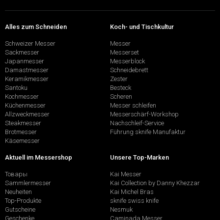
Alles zum Schneiden
Koch- und Tischkultur
Schweizer Messer
Messer
Sackmesser
Messerset
Japanmesser
Messerblock
Damastmesser
Schneidebrett
Keramikmesser
Zester
Santoku
Besteck
Kochmesser
Scheren
Küchenmesser
Messer schleifen
Allzweckmesser
Messerschärf-Workshop
Steakmesser
Nachschleif-Service
Brotmesser
Führung sknife Manufaktur
Käsemesser
Aktuell im Messershop
Unsere Top-Marken
Товары
Kai Messer
Sammlermesser
Kai Collection by Danny Khezzar
Neuheiten
Kai Michel Bras
Top-Produkte
sknife swiss knife
Gutscheine
Nesmuk
Geschenke
Caminada Messer