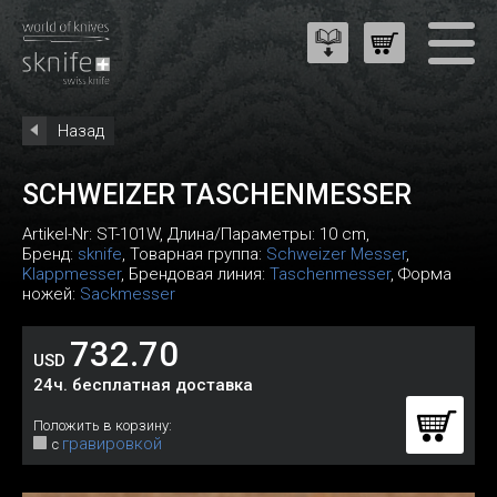
Назад
SCHWEIZER TASCHENMESSER
Artikel-Nr:
ST-101W
, Длина/Параметры: 10 cm,
Бренд:
sknife
, Товарная группа:
Schweizer Messer
,
Klappmesser
, Брендовая линия:
Taschenmesser
, Форма
ножей:
Sackmesser
732.70
USD
24ч. бесплатная доставка
Положить в корзину:
гравировкой
с